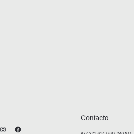
Contacto
977 221 614 / 687 240 911