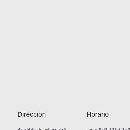
Dirección
Horario
Pare Palau 5, entresuelo 2
Lunes
9:00–13:00, 15: