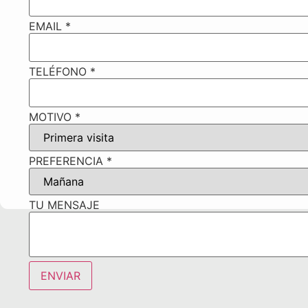
EMAIL
*
TELÉFONO
*
EMAIL
MOTIVO
*
MOTIVO
TU
PREFERENCIA
*
TU MENSAJE
ENVIAR
Alternative: