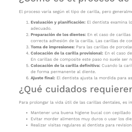
El proceso varía según el tipo de carilla, pero generalm
Evaluación y planificación:
El dentista examina los
adecuado.
Preparación de los dientes:
En el caso de carillas
correcta adhesión de la carilla. Las carillas de 
Toma de impresiones:
Para las carillas de porcela
Colocación de la carilla provisional:
En el caso de 
En carillas de composite este paso no suele ser n
Colocación de la carilla definitiva:
Cuando la caril
de forma permanente al diente.
Ajuste final:
El dentista ajusta la mordida para ase
¿Qué cuidados requieren 
Para prolongar la vida útil de las carillas dentales, es 
Mantener una buena higiene bucal con cepillado di
Evitar morder alimentos muy duros o usar los di
Realizar visitas regulares al dentista para revisio