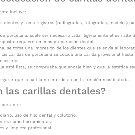
ente incluye:
 dientes y toma registros (radiografías, fotografías, modelos) pa
 de porcelana, suele ser necesario tallar ligeramente el esmalte 
composite requieren menos preparación dental.
na, se toma una impresión de los dientes que se envía al laborat
las carillas de porcelana se coloca una carilla provisional hasta la
ecesario.
la está lista, se comprueba que encaje bien y que la estética s
gurar que la carilla no interfiera con la función masticatoria.
las carillas dentales?
importante:
ario, uso de hilo dental y colutorio.
entes como herramientas.
nes y limpieza profesional.