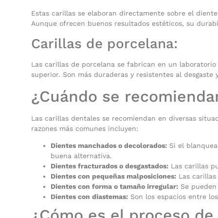
Estas carillas se elaboran directamente sobre el dient
Aunque ofrecen buenos resultados estéticos, su durab
Carillas de porcelana:
Las carillas de porcelana se fabrican en un laboratori
superior. Son más duraderas y resistentes al desgaste 
¿Cuándo se recomiendan 
Las carillas dentales se recomiendan en diversas situa
razones más comunes incluyen:
Dientes manchados o decolorados:
Si el blanquea
buena alternativa.
Dientes fracturados o desgastados:
Las carillas p
Dientes con pequeñas malposiciones:
Las carillas
Dientes con forma o tamaño irregular:
Se pueden u
Dientes con diastemas:
Son los espacios entre los
¿Cómo es el proceso de 